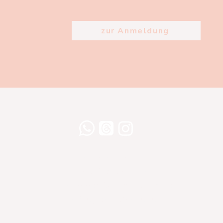
zur Anmeldung
Willershusen 1
18516 Süderholz
willkommen@yogaland-mv.de
+49 (0)152 28441010