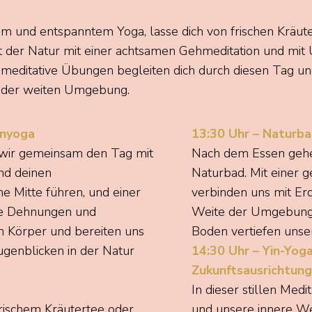
em und entspanntem Yoga, lasse dich von frischen Kräut
t der Natur mit einer achtsamen Gehmeditation und mi
editative Übungen begleiten dich durch diesen Tag und 
d der weiten Umgebung.
enyoga
13:30 Uhr – Naturb
ir gemeinsam den Tag mit
Nach dem Essen gehen 
nd deinen
Naturbad. Mit einer g
ne Mitte führen,
und
einer
verbinden uns mit Er
fte Dehnungen und
Weite der Umgebung.
 Körper und bereiten uns
Boden vertiefen unse
genblicken in der Natur
14:30 Uhr – Yin-Yog
Zukunftsausrichtung
In dieser stillen Medi
frischem Kräutertee oder
und unsere innere Wei