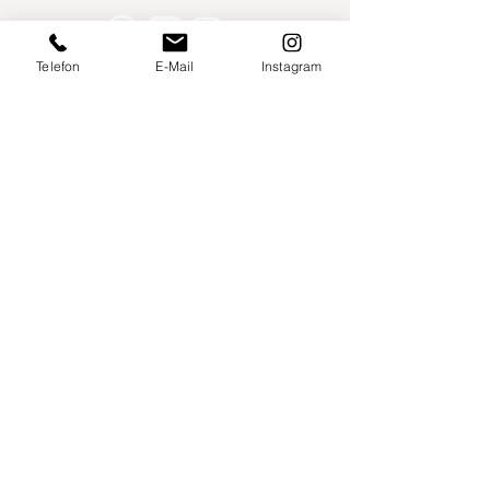
Telefon
E-Mail
Instagram
Willershusen 1
18516 Süderholz
willkommen@yogaland-mv.de
+49 (0)152 28441010
Gutscheine
Impressum
Datenschutz
AGB
Links