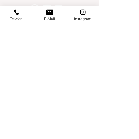
Telefon
E-Mail
Instagram
Willershusen 1
18516 Süderholz
willkommen@yogaland-mv.de
+49 (0)152 28441010
Gutscheine
Impressum
Datenschutz
AGB
Links