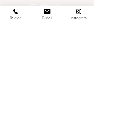
Telefon
E-Mail
Instagram
Willershusen 1
18516 Süderholz
willkommen@yogaland-mv.de
+49 (0)152 28441010
Gutscheine
Impressum
Datenschutz
AGB
Links