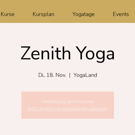
Kurse
Kursplan
Yogatage
Events
Zenith Yoga
Di., 18. Nov.
  |  
YogaLand
Anmeldung geschlossen
Jetzt andere Veranstaltungen ansehen