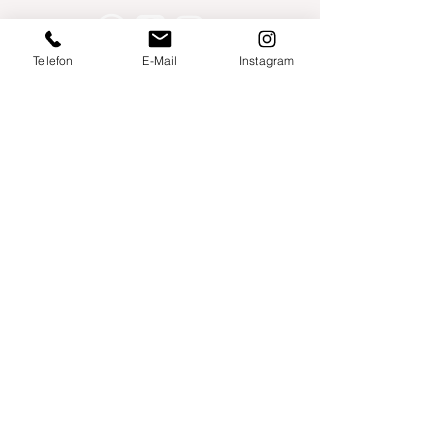
Telefon
E-Mail
Instagram
Willershusen 1
18516 Süderholz
willkommen@yogaland-mv.de
+49 (0)152 28441010
Gutscheine
Impressum
Datenschutz
AGB
Links