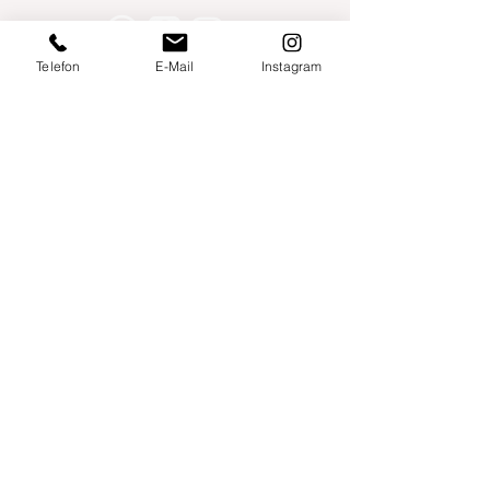
Telefon
E-Mail
Instagram
Willershusen 1
18516 Süderholz
willkommen@yogaland-mv.de
+49 (0)152 28441010
Gutscheine
Impressum
Datenschutz
AGB
Links