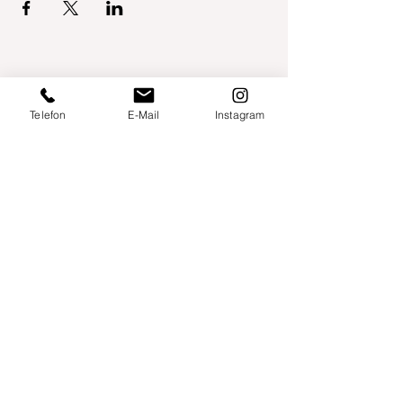
Telefon
E-Mail
Instagram
Willershusen 1
18516 Süderholz
willkommen@yogaland-mv.de
+49 (0)152 28441010
Gutscheine
Impressum