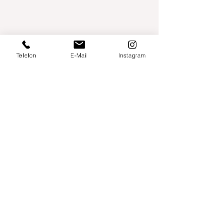
Telefon
E-Mail
Instagram
Willershusen 1
18516 Süderholz
willkommen@yogaland-mv.de
+49 (0)152 28441010
Gutscheine
Impressum