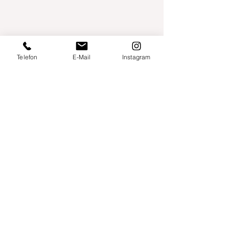
Telefon
E-Mail
Instagram
Willershusen 1
18516 Süderholz
willkommen@yogaland-mv.de
+49 (0)152 28441010
Gutscheine
Impressum