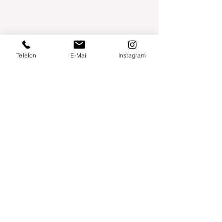
Telefon
E-Mail
Instagram
Willershusen 1
18516 Süderholz
willkommen@yogaland-mv.de
+49 (0)152 28441010
Gutscheine
Impressum