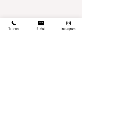
Telefon
E-Mail
Instagram
Willershusen 1
18516 Süderholz
willkommen@yogaland-mv.de
+49 (0)152 28441010
Gutscheine
Impressum