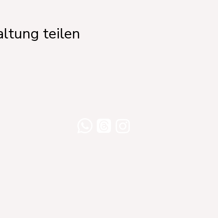
ltung teilen
Willershusen 1
18516 Süderholz
willkommen@yogaland-mv.de
+49 (0)152 28441010