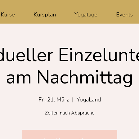
Kurse
Kursplan
Yogatage
Events
dueller Einzelunt
am Nachmittag
Fr., 21. März
  |  
YogaLand
Zeiten nach Absprache