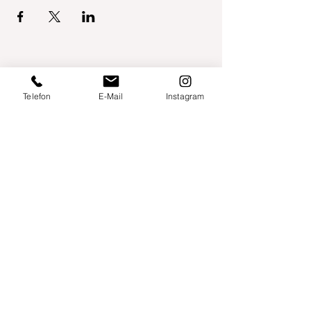
Telefon
E-Mail
Instagram
Willershusen 1
18516 Süderholz
willkommen@yogaland-mv.de
+49 (0)152 28441010
Gutscheine