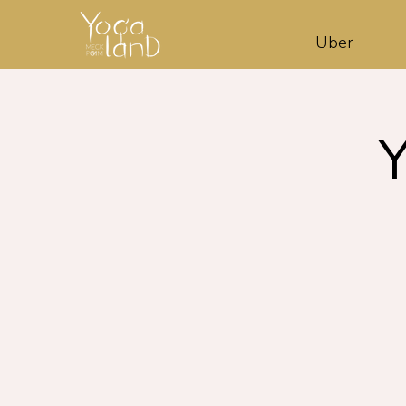
Über
Y