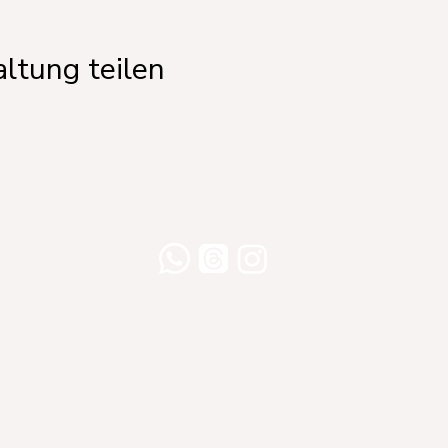
ltung teilen
Willershusen 1
18516 Süderholz
willkommen@yogaland-mv.de
+49 (0)152 28441010