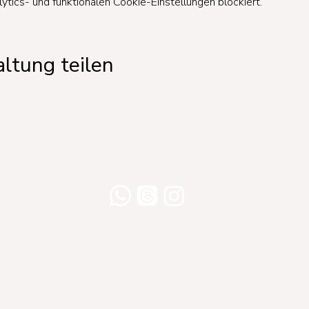
ics- und funktionalen Cookie-Einstellungen blockiert.
ltung teilen
Willershusen 1
18516 Süderholz
willkommen@yogaland-mv.de
+49 (0)152 28441010