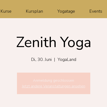
Kurse
Kursplan
Yogatage
Events
Zenith Yoga
Di., 30. Juni
  |  
YogaLand
Anmeldung geschlossen
Jetzt andere Veranstaltungen ansehen