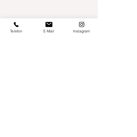
Telefon
E-Mail
Instagram
Willershusen 1
18516 Süderholz
willkommen@yogaland-mv.de
+49 (0)152 28441010
Gutscheine
Impressum
Datenschutz