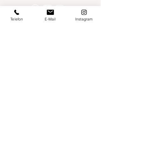
Telefon
E-Mail
Instagram
Willershusen 1
18516 Süderholz
willkommen@yogaland-mv.de
+49 (0)152 28441010
Gutscheine
Impressum
Datenschutz
AGB
Links