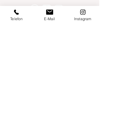
Telefon
E-Mail
Instagram
Willershusen 1
18516 Süderholz
willkommen@yogaland-mv.de
+49 (0)152 28441010
Gutscheine
Impressum
Datenschutz
AGB
Links