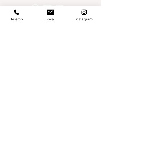
Telefon
E-Mail
Instagram
Willershusen 1
18516 Süderholz
willkommen@yogaland-mv.de
+49 (0)152 28441010
Gutscheine
Impressum
Datenschutz
AGB
Links