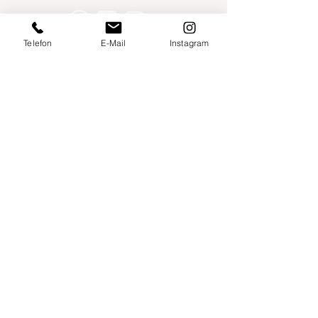
Telefon
E-Mail
Instagram
Willershusen 1
18516 Süderholz
willkommen@yogaland-mv.de
+49 (0)152 28441010
Gutscheine
Impressum
Datenschutz
AGB
Links