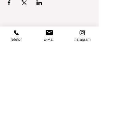
Telefon
E-Mail
Instagram
Willershusen 1
18516 Süderholz
willkommen@yogaland-mv.de
+49 (0)152 28441010
Gutscheine
Impressum