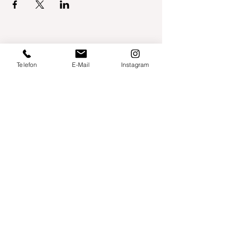
Telefon
E-Mail
Instagram
Willershusen 1
18516 Süderholz
willkommen@yogaland-mv.de
+49 (0)152 28441010
Gutscheine
Impressum