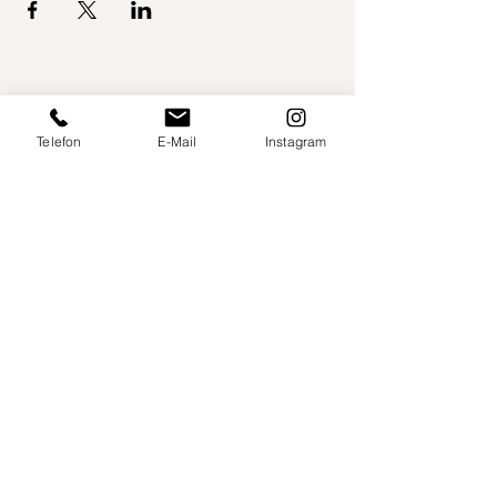
Telefon
E-Mail
Instagram
Willershusen 1
18516 Süderholz
willkommen@yogaland-mv.de
+49 (0)152 28441010
Gutscheine
Impressum