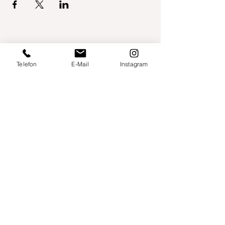
Telefon
E-Mail
Instagram
Willershusen 1
18516 Süderholz
willkommen@yogaland-mv.de
+49 (0)152 28441010
Gutscheine
Impressum