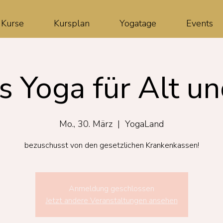
Kurse
Kursplan
Yogatage
Events
s Yoga für Alt un
Mo., 30. März
  |  
YogaLand
bezuschusst von den gesetzlichen Krankenkassen!
Anmeldung geschlossen
Jetzt andere Veranstaltungen ansehen