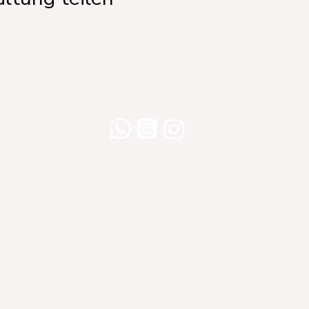
Willershusen 1
18516 Süderholz
willkommen@yogaland-mv.de
+49 (0)152 28441010