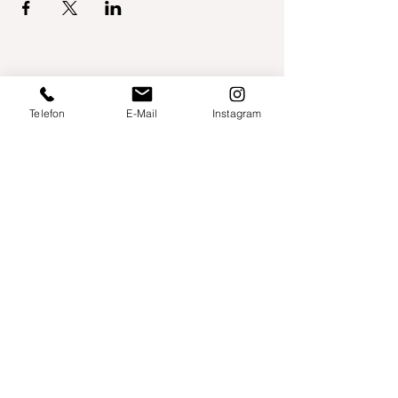
Telefon
E-Mail
Instagram
Willershusen 1
18516 Süderholz
willkommen@yogaland-mv.de
+49 (0)152 28441010
Gutscheine
Impressum