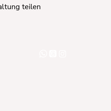
ltung teilen
Willershusen 1
18516 Süderholz
willkommen@yogaland-mv.de
+49 (0)152 28441010