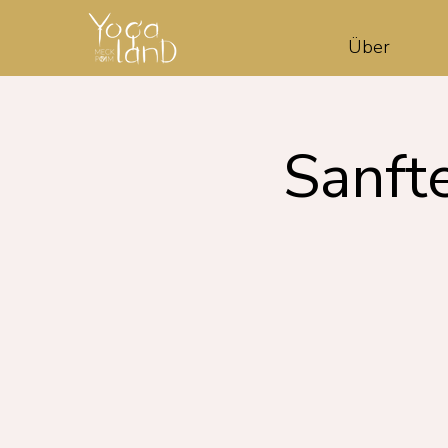
Über
Sanft