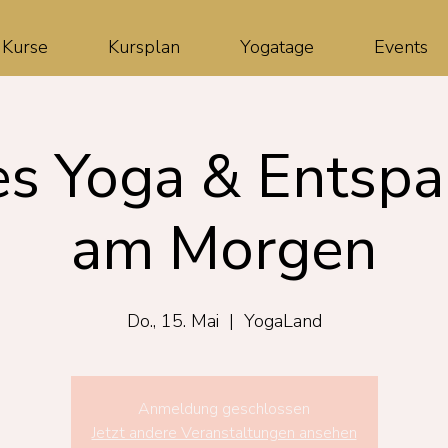
Kurse
Kursplan
Yogatage
Events
es Yoga & Entsp
am Morgen
Do., 15. Mai
  |  
YogaLand
Anmeldung geschlossen
Jetzt andere Veranstaltungen ansehen