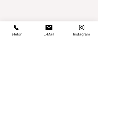
Telefon
E-Mail
Instagram
Willershusen 1
18516 Süderholz
willkommen@yogaland-mv.de
+49 (0)152 28441010
Gutscheine
Impressum