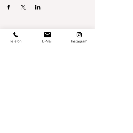
Telefon
E-Mail
Instagram
Willershusen 1
18516 Süderholz
willkommen@yogaland-mv.de
+49 (0)152 28441010
Gutscheine