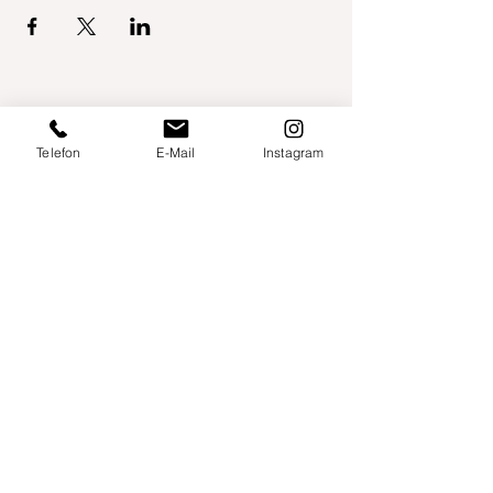
Telefon
E-Mail
Instagram
Willershusen 1
18516 Süderholz
willkommen@yogaland-mv.de
+49 (0)152 28441010
Gutscheine