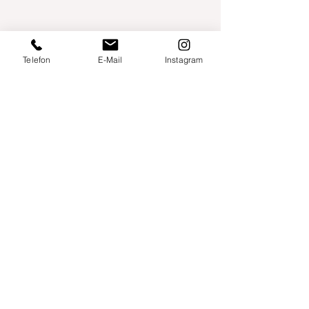
Telefon
E-Mail
Instagram
Willershusen 1
18516 Süderholz
willkommen@yogaland-mv.de
+49 (0)152 28441010
Gutscheine
Impressum
Datenschutz
AGB