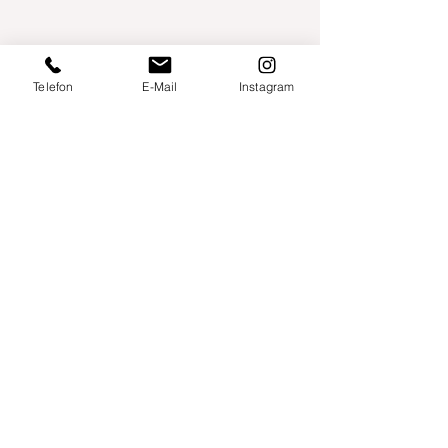
Telefon
E-Mail
Instagram
Willershusen 1
18516 Süderholz
willkommen@yogaland-mv.de
+49 (0)152 28441010
Gutscheine
Impressum
Datenschutz
AGB